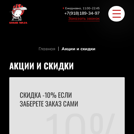
Ежедневно, 11:00–22:45
+7(918)189-34-97
Заказать звонок
Главная
Акции и скидки
РОЛЛЫ
АКЦИИ И СКИДКИ
ПИЦЦА/БУРГЕРЫ
ЗАКУСКИ / СУПЫ
СКИДКА -10% ЕСЛИ
COУС / ИМБИРЬ
ЗАБЕРЕТЕ ЗАКАЗ САМИ
HAПИТКИ