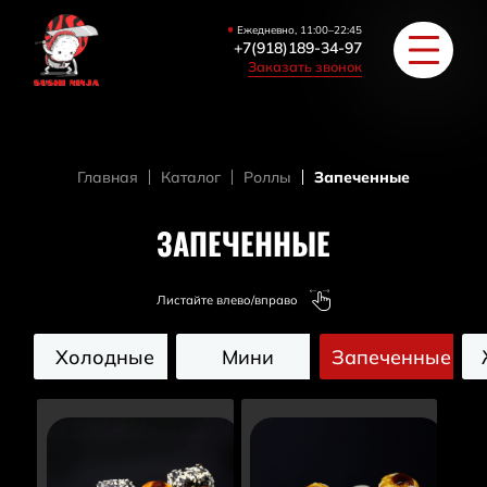
Ежедневно, 11:00–22:45
+7(918)189-34-97
Заказать звонок
Главная
Каталог
Роллы
Запеченные
РОЛЛЫ
ЗАПЕЧЕННЫЕ
ПИЦЦА/БУРГЕРЫ
Листайте влево/вправо
ЗАКУСКИ / СУПЫ
Холодные
Мини
Запеченные
COУС / ИМБИРЬ
HAПИТКИ