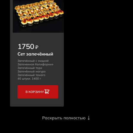
1750
₽
Сет запечённый
Запечённый с мидией
Запеченная Калифорния
Запечённый тори
Запечённый магуро
Запечённый тамаго
40 штуки. 1400 г
В КОРЗИНУ
Раскрыть полностью