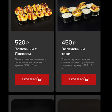
520
450
₽
₽
Запечный с
Запеченный
Лососем
тори
Лосось, тамаго, сливочно-
Тамаго , курица терияки,
сырная шапка, терияки,
сырная шапка , лук Криспи
кунжут. 300 г. 8 шт.
, терияки , кунжут. 300 г. 8
шт.
В КОРЗИНУ
В КОРЗИНУ