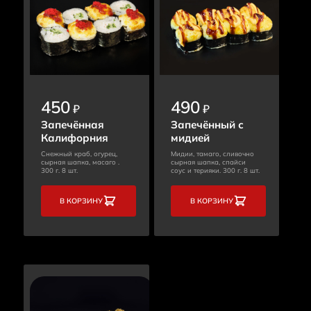
450
490
₽
₽
Запечённая
Запечённый с
Калифорния
мидией
Снежный краб, огурец,
Мидии, тамаго, сливочно
сырная шапка, масаго .
сырная шапка, спайси
300 г. 8 шт.
соус и терияки. 300 г. 8 шт.
В КОРЗИНУ
В КОРЗИНУ