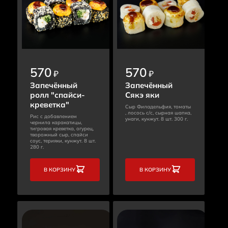
570
570
₽
₽
Запечённый
Запечённый
ролл "спайси-
Сякэ яки
креветка"
Сыр Филадельфия, томаты
, лосось с/с, сырная шапка,
Рис с добавлением
унаги, кунжут. 8 шт. 300 г.
чернила каракатицы,
тигровая креветка, огурец,
творожный сыр, спайси
соус, терияки, кунжут. 8 шт.
280 г.
В КОРЗИНУ
В КОРЗИНУ