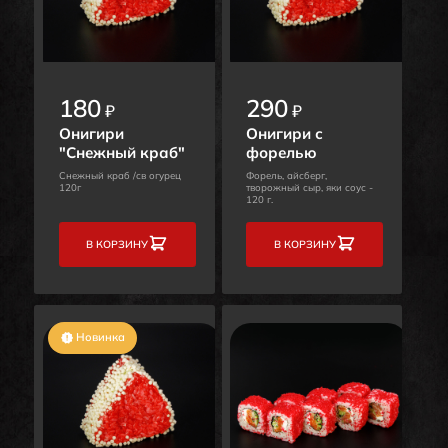
180
290
₽
₽
Онигири
Онигири с
"Снежный краб"
форелью
Снежный краб /св огурец
Форель, айсберг,
120г
творожный сыр, яки соус -
120 г.
В КОРЗИНУ
В КОРЗИНУ
Новинка