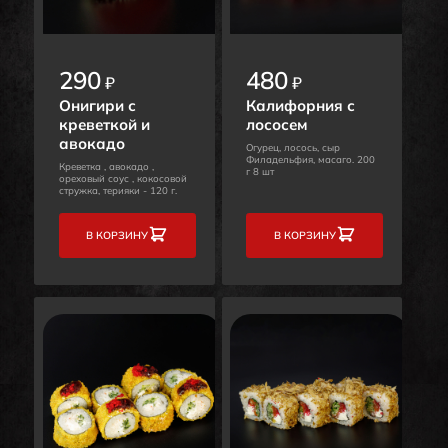
290
480
₽
₽
Онигири с
Калифорния с
креветкой и
лососем
авокадо
Огурец, лосось, сыр
Филадельфия, масаго. 200
Креветка , авокадо ,
г 8 шт
ореховый соус , кокосовой
стружка, терияки - 120 г.
В КОРЗИНУ
В КОРЗИНУ