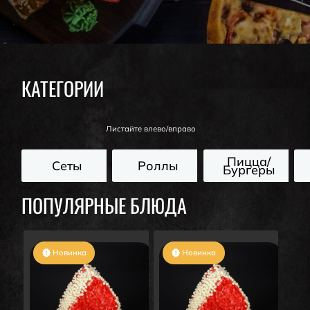
КАТЕГОРИИ
Листайте влево/вправо
Пицца/
Сеты
Роллы
Бургеры
ПОПУЛЯРНЫЕ БЛЮДА
Новинка
Новинка