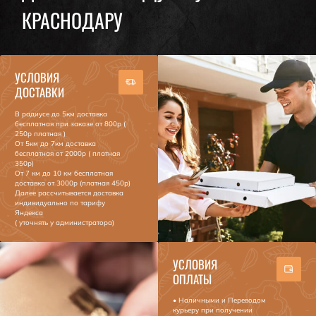
КРАСНОДАРУ
УСЛОВИЯ
ДОСТАВКИ
В радиусе до 5км доставка
бесплатная при заказе от 800р (
250р платная )
От 5км до 7км доставка
бесплатная от 2000р ( платная
350р)
От 7 км до 10 км бесплатная
доставка от 3000р (платная 450р)
Далее рассчитывается доставка
индивидуально по тарифу
Яндекса
( уточнять у администратора)
УСЛОВИЯ
ОПЛАТЫ
• Наличными и Переводом
курьеру при получении