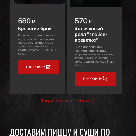
680
570
₽
₽
Креветки брик
Запечённый
ролл "спайси-
Креветки маринованные в
соусе Ким чи в японском
креветка"
тесте брик . Жареные во
фритюре , подаётся с
Рис с добавлением
спайси соусом . 6 шт , 40 г
чернила каракатицы,
соус .
тигровая креветка, огурец,
творожный сыр, спайси
соус, терияки, кунжут. 8 шт.
280 г.
В КОРЗИНУ
В КОРЗИНУ
Загрузить еще товары
ДОСТАВИМ ПИЦЦУ И СУШИ ПО