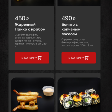
450
490
₽
₽
Жаренный
Бонито с
Панко с крабом
копчёным
лососем
Сыр Филадельфия,
снежный краб, омлет,
Стружка тунца, сыр
сухари панко , огурец,
Филадельфия, масаго,
терияки , кунжут. 8 шт. 280
лосось, огурец. 200 г. 8 шт.
г.
В КОРЗИНУ
В КОРЗИНУ