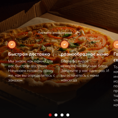
Листайте влево/вправо
Быстрая доставка
разнообразное меню
Г
с
Мы знаем, как важна для
Более 50 видов
вас быстрая доставка.
невероятно вкусных блюд.
То
Начинаем готовить сразу
Закажите у нас один раз. И
ка
же, как вы определитесь с
вы останетесь с нами
ин
заказом
навсегда
ис
по
пр
тщ
чт
ка