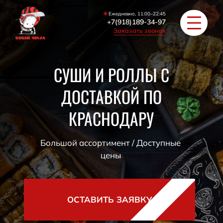
Ежедневно, 11:00–22:45
+7(918)189-34-97
Заказать звонок
CУШИ И РОЛЛЫ С
ДОСТАВКОЙ ПО
РОЛЛЫ
КРАСНОДАРУ
ПИЦЦА/БУРГЕРЫ
ЗАКУСКИ / СУПЫ
Большой ассортимент / Доступные
цены
COУС / ИМБИРЬ
HAПИТКИ
ОСТАВИТЬ ЗАЯВКУ