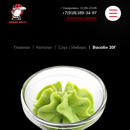
Ежедневно, 11:00–22:45
+7(918)189-34-97
Заказать звонок
Главная
Каталог
Coус / Имбирь
Васаби 20Г
РОЛЛЫ
ПИЦЦА/БУРГЕРЫ
ЗАКУСКИ / СУПЫ
COУС / ИМБИРЬ
HAПИТКИ