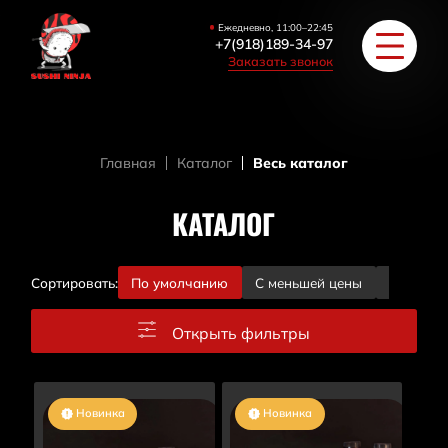
Ежедневно, 11:00–22:45
+7(918)189-34-97
Заказать звонок
Главная
Каталог
Весь каталог
РОЛЛЫ
КАТАЛОГ
ПИЦЦА/БУРГЕРЫ
ЗАКУСКИ / СУПЫ
Сортировать:
По умолчанию
С меньшей цены
С больш
Открыть фильтры
COУС / ИМБИРЬ
HAПИТКИ
Новинка
Новинка