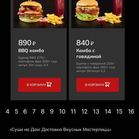
890
840
₽
₽
BBQ комбо
Комбо с
говядиной
Бургер BBG 270г/
картофель фри 200г/ соус
Бургер с говядиной 250г/
кетчуп 30г/ морс 0,3
картофель фри 200г/ соус
кетчуп 30г/морс 0,3
В КОРЗИНУ
В КОРЗИНУ
3
4
5
6
7
8
9
10
11
12
13
14
15
16
«Суши на Дом: Доставка Вкусных Мастерпицц»