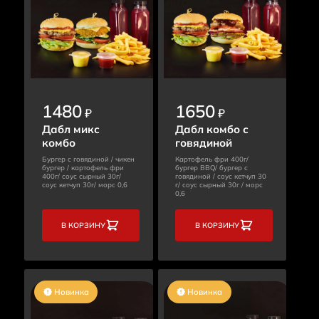
1480
1650
₽
₽
Дабл микс
Дабл комбо с
комбо
говядиной
Бургер с говядиной / чикен
Картофель фри 400г/
бургер / картофель фри
бургер BBQ/ бургер с
400г/ соус сырный 30г/
говядиной / соус кетчуп 30
соус кетчуп 30г/ морс 0,6
г/ соус сырный 30г / морс
0,6
В КОРЗИНУ
В КОРЗИНУ
Новинка
Новинка