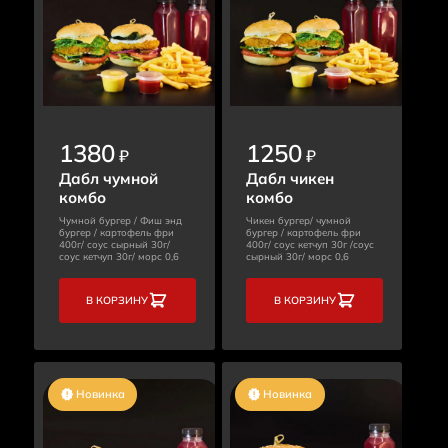
1380
1250
₽
₽
Дабл чумной
Дабл чикен
комбо
комбо
Чумной бургер / Фиш энд
Чикен бургер/ чумной
бургер / картофель фри
бургер / картофель фри
400г/ соус сырный 30г/
400г/ соус кетчуп 30г /соус
соус кетчуп 30г/ морс 0,6
сырный 30г/ морс 0,6
В КОРЗИНУ
В КОРЗИНУ
Новинка
Новинка