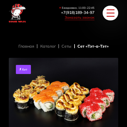
Ежедневно, 11:00–22:45
+7(918)189-34-97
Заказать звонок
Главная
Каталог
Сеты
Сет «Тэт-а-Тэт»
РОЛЛЫ
ПИЦЦА/БУРГЕРЫ
Хит
ЗАКУСКИ / СУПЫ
COУС / ИМБИРЬ
HAПИТКИ