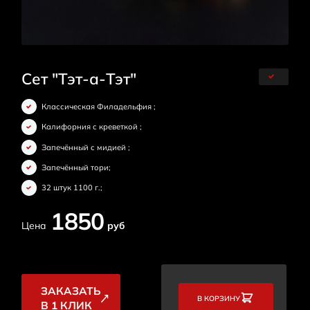
Сет "Тэт-а-Тэт"
Классическая Филадельфия ;
Калифорния с креветкой ;
Запечённый с мидией ;
Запечённый тори;
32 штук 1100 г.;
1850
Цена
руб
ЗАКАЗАТЬ
В КОРЗИНУ
В 1 КЛИК