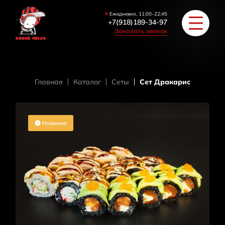
Ежедневно, 11:00–22:45
+7(918)189-34-97
Заказать звонок
Главная
Каталог
Сеты
Сет Дракарис
РОЛЛЫ
ПИЦЦА/БУРГЕРЫ
Новинка
ЗАКУСКИ / СУПЫ
COУС / ИМБИРЬ
HAПИТКИ