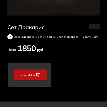
Сет Дракарис
Зелёный дракон/ белый дракон / золотой дракон - 24шт / 730г;
1850
Цена
руб
В КОРЗИНУ