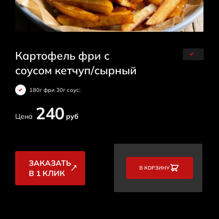
Картофель фри с
соусом кетчуп/сырный
180г фри 30г соус;
240
Цена
руб
ЗАКАЗАТЬ
В КОРЗИНУ
В 1 КЛИК