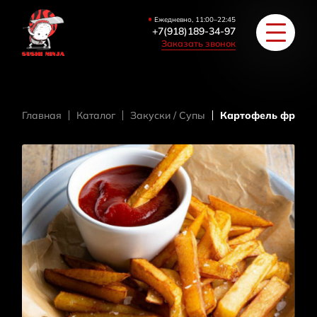
Ежедневно, 11:00–22:45
+7(918)189-34-97
Заказать звонок
Главная
Каталог
Закуски / Супы
Картофель фри с 
РОЛЛЫ
ПИЦЦА/БУРГЕРЫ
ЗАКУСКИ / СУПЫ
COУС / ИМБИРЬ
HAПИТКИ