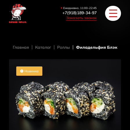
Ежедневно, 11:00–22:45
+7(918)189-34-97
Заказать звонок
Главная
Каталог
Роллы
Филадельфия Блэк
РОЛЛЫ
ПИЦЦА/БУРГЕРЫ
Новинка
ЗАКУСКИ / СУПЫ
COУС / ИМБИРЬ
HAПИТКИ