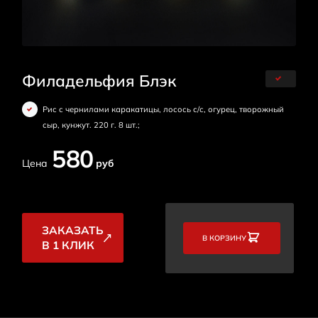
Филадельфия Блэк
Рис с чернилами каракатицы, лосось с/с, огурец, творожный
сыр, кунжут. 220 г. 8 шт.;
580
Цена
руб
ЗАКАЗАТЬ
В КОРЗИНУ
В 1 КЛИК