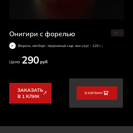
Онигири с форелью
Форель, айсберг, творожный сыр, яки соус - 120 г.;
290
Цена
руб
ЗАКАЗАТЬ
В КОРЗИНУ
В 1 КЛИК