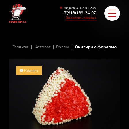
Ежедневно, 11:00–22:45
+7(918)189-34-97
Заказать звонок
Главная
Каталог
Роллы
Онигири с форелью
РОЛЛЫ
ПИЦЦА/БУРГЕРЫ
Новинка
ЗАКУСКИ / СУПЫ
COУС / ИМБИРЬ
HAПИТКИ